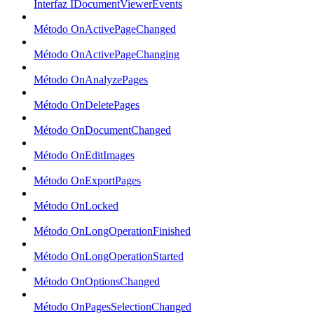
Interfaz IDocumentViewerEvents
Método OnActivePageChanged
Método OnActivePageChanging
Método OnAnalyzePages
Método OnDeletePages
Método OnDocumentChanged
Método OnEditImages
Método OnExportPages
Método OnLocked
Método OnLongOperationFinished
Método OnLongOperationStarted
Método OnOptionsChanged
Método OnPagesSelectionChanged