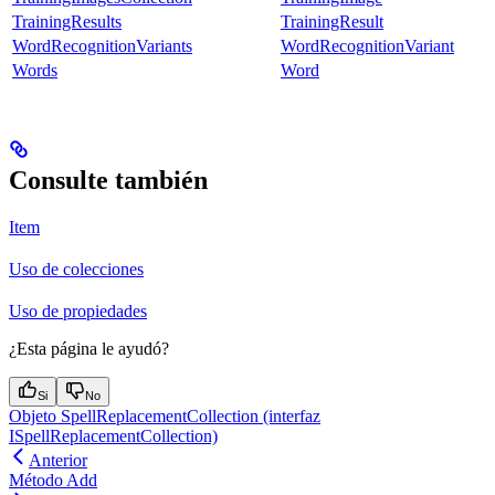
TrainingResults
TrainingResult
WordRecognitionVariants
WordRecognitionVariant
Words
Word
Consulte también
Item
Uso de colecciones
Uso de propiedades
¿Esta página le ayudó?
Si
No
Objeto SpellReplacementCollection (interfaz
ISpellReplacementCollection)
Anterior
Método Add