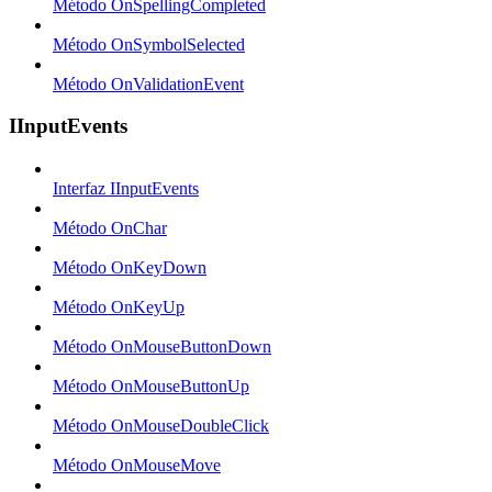
Método OnSpellingCompleted
Método OnSymbolSelected
Método OnValidationEvent
IInputEvents
Interfaz IInputEvents
Método OnChar
Método OnKeyDown
Método OnKeyUp
Método OnMouseButtonDown
Método OnMouseButtonUp
Método OnMouseDoubleClick
Método OnMouseMove