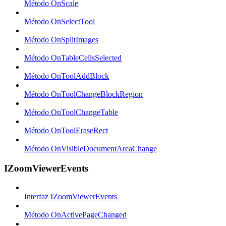
Método OnScale
Método OnSelectTool
Método OnSplitImages
Método OnTableCellsSelected
Método OnToolAddBlock
Método OnToolChangeBlockRegion
Método OnToolChangeTable
Método OnToolEraseRect
Método OnVisibleDocumentAreaChange
IZoomViewerEvents
Interfaz IZoomViewerEvents
Método OnActivePageChanged