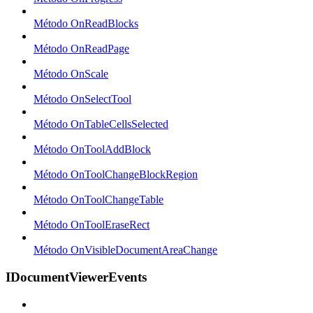
Método OnReadBlocks
Método OnReadPage
Método OnScale
Método OnSelectTool
Método OnTableCellsSelected
Método OnToolAddBlock
Método OnToolChangeBlockRegion
Método OnToolChangeTable
Método OnToolEraseRect
Método OnVisibleDocumentAreaChange
IDocumentViewerEvents