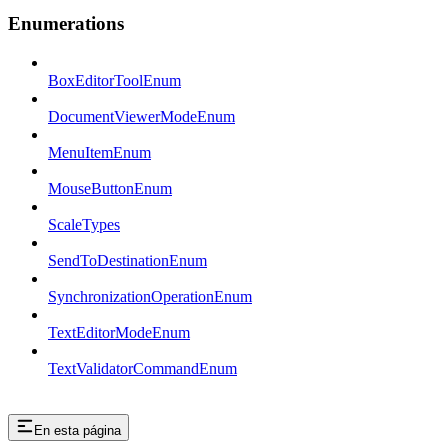
Enumerations
BoxEditorToolEnum
DocumentViewerModeEnum
MenuItemEnum
MouseButtonEnum
ScaleTypes
SendToDestinationEnum
SynchronizationOperationEnum
TextEditorModeEnum
TextValidatorCommandEnum
En esta página