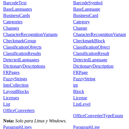
BarcodeText
BarcodeSymbol
BaseLanguages
BaseLanguage
BusinessCards
BusinessCard
Categories
Category
Changes
Change
CharacterRecognitionVariants
CharacterRecognitionVariant
CheckmarkGroup
CheckmarkBlock
ClassificationObjects
ClassificationObject
ClassificationResults
ClassificationResult
DetectedLanguages
DetectedLanguage
DictionaryDescriptions
DictionaryDescription
FRPages
FRPage
FuzzyStrings
FuzzyString
IntsCollection
int
LayoutBlocks
Block
Licenses
License
List
ListLevel
OfficeConverters
OfficeConverterTypeEnum
Nota:
Solo para Linux y Windows.
ParagraphLines
ParagraphLine