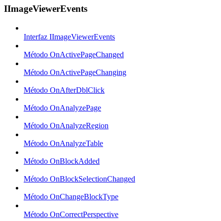
IImageViewerEvents
Interfaz IImageViewerEvents
Método OnActivePageChanged
Método OnActivePageChanging
Método OnAfterDblClick
Método OnAnalyzePage
Método OnAnalyzeRegion
Método OnAnalyzeTable
Método OnBlockAdded
Método OnBlockSelectionChanged
Método OnChangeBlockType
Método OnCorrectPerspective