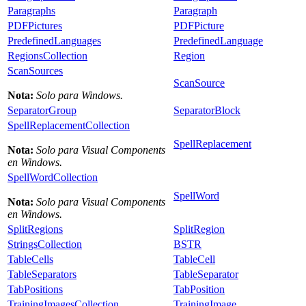
Paragraphs
Paragraph
PDFPictures
PDFPicture
PredefinedLanguages
PredefinedLanguage
RegionsCollection
Region
ScanSources
ScanSource
Nota:
Solo para Windows.
SeparatorGroup
SeparatorBlock
SpellReplacementCollection
SpellReplacement
Nota:
Solo para Visual Components
en Windows.
SpellWordCollection
SpellWord
Nota:
Solo para Visual Components
en Windows.
SplitRegions
SplitRegion
StringsCollection
BSTR
TableCells
TableCell
TableSeparators
TableSeparator
TabPositions
TabPosition
TrainingImagesCollection
TrainingImage