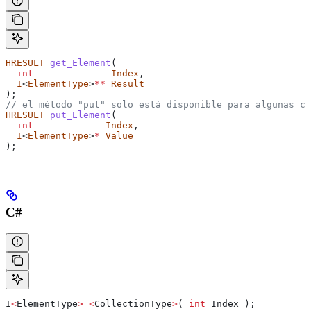
HRESULT
 get_Element
(
  int
              Index
,
  I
<
ElementType
>
**
 Result
);
// el método "put" solo está disponible para algunas co
HRESULT
 put_Element
(
  int
             Index
,
  I
<
ElementType
>
*
 Value
);
C#
I
<
ElementType
>
 <
CollectionType
>
( 
int
 Index
 );