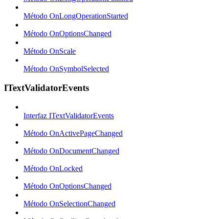
Método OnLongOperationStarted
Método OnOptionsChanged
Método OnScale
Método OnSymbolSelected
ITextValidatorEvents
Interfaz ITextValidatorEvents
Método OnActivePageChanged
Método OnDocumentChanged
Método OnLocked
Método OnOptionsChanged
Método OnSelectionChanged