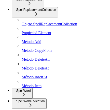
SpellReplacementCollection
Objeto SpellReplacementCollection
Propiedad Element
Método Add
Método CopyFrom
Método DeleteAll
Método DeleteAt
Método InsertAt
Método Item
SpellWord
SpellWordCollection