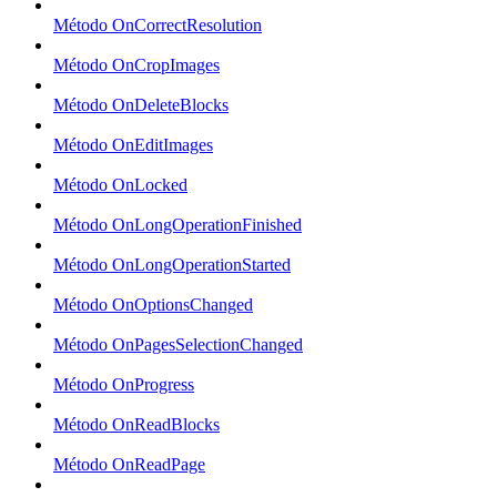
Método OnCorrectResolution
Método OnCropImages
Método OnDeleteBlocks
Método OnEditImages
Método OnLocked
Método OnLongOperationFinished
Método OnLongOperationStarted
Método OnOptionsChanged
Método OnPagesSelectionChanged
Método OnProgress
Método OnReadBlocks
Método OnReadPage