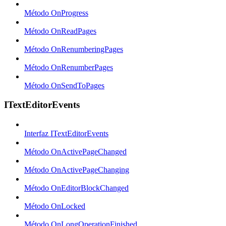
Método OnProgress
Método OnReadPages
Método OnRenumberingPages
Método OnRenumberPages
Método OnSendToPages
ITextEditorEvents
Interfaz ITextEditorEvents
Método OnActivePageChanged
Método OnActivePageChanging
Método OnEditorBlockChanged
Método OnLocked
Método OnLongOperationFinished