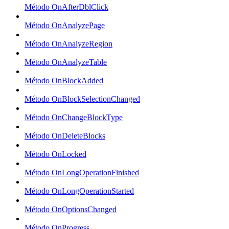
Método OnAfterDblClick
Método OnAnalyzePage
Método OnAnalyzeRegion
Método OnAnalyzeTable
Método OnBlockAdded
Método OnBlockSelectionChanged
Método OnChangeBlockType
Método OnDeleteBlocks
Método OnLocked
Método OnLongOperationFinished
Método OnLongOperationStarted
Método OnOptionsChanged
Método OnProgress