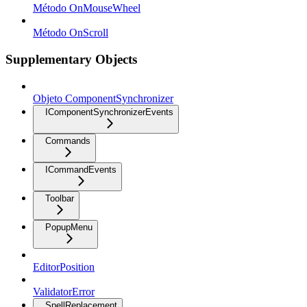
Método OnMouseWheel
Método OnScroll
Supplementary Objects
Objeto ComponentSynchronizer
IComponentSynchronizerEvents
Commands
ICommandEvents
Toolbar
PopupMenu
EditorPosition
ValidatorError
SpellReplacement