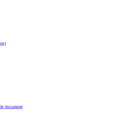
ion)
 de document