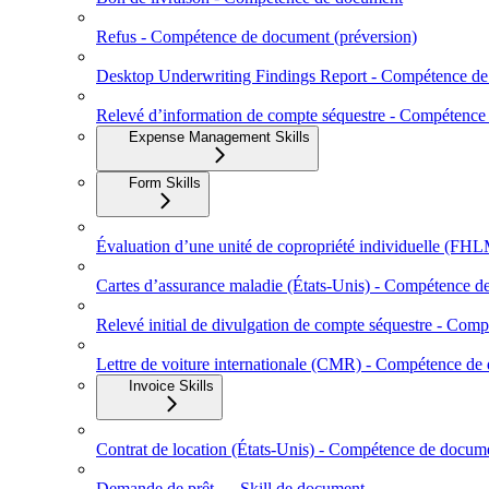
Refus - Compétence de document (préversion)
Desktop Underwriting Findings Report - Compétence d
Relevé d’information de compte séquestre - Compétenc
Expense Management Skills
Form Skills
Évaluation d’une unité de copropriété individuelle (
Cartes d’assurance maladie (États‑Unis) - Compétence 
Relevé initial de divulgation de compte séquestre - Co
Lettre de voiture internationale (CMR) - Compétence de
Invoice Skills
Contrat de location (États-Unis) - Compétence de docum
Demande de prêt — Skill de document