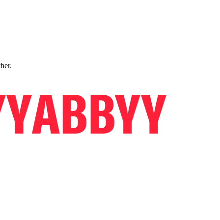
ther.