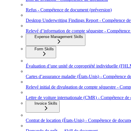
Refus - Compétence de document (préversion)
Desktop Underwriting Findings Report - Compétence d
Relevé d’information de compte séquestre - Compétenc
Expense Management Skills
Form Skills
Évaluation d’une unité de copropriété individuelle (
Cartes d’assurance maladie (États‑Unis) - Compétence 
Relevé initial de divulgation de compte séquestre - Co
Lettre de voiture internationale (CMR) - Compétence de
Invoice Skills
Contrat de location (États-Unis) - Compétence de docum
Demande de prêt — Skill de document