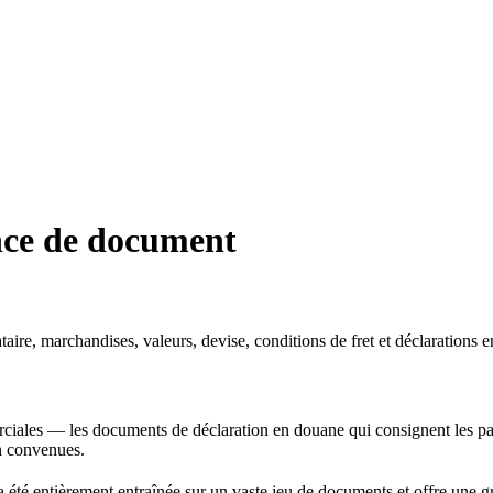
nce de document
aire, marchandises, valeurs, devise, conditions de fret et déclarations
ciales — les documents de déclaration en douane qui consignent les part
on convenues.
té entièrement entraînée sur un vaste jeu de documents et offre une gra