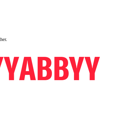
ther.