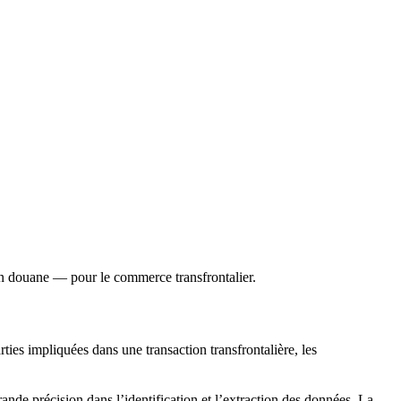
 en douane — pour le commerce transfrontalier.
ies impliquées dans une transaction transfrontalière, les
nde précision dans l’identification et l’extraction des données. La