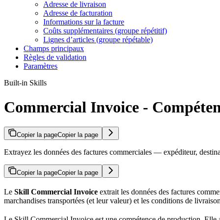
Adresse de livraison
Adresse de facturation
Informations sur la facture
Coûts supplémentaires (groupe répétitif)
Lignes d’articles (groupe répétable)
Champs principaux
Règles de validation
Paramètres
Built-in Skills
Commercial Invoice - Compéte
Copier la page
Copier la page
Extrayez les données des factures commerciales — expéditeur, destinat
Copier la page
Copier la page
Le
Skill Commercial Invoice
extrait les données des factures commer
marchandises transportées (et leur valeur) et les conditions de livrais
Le Skill Commercial Invoice est une compétence de production. Elle a é