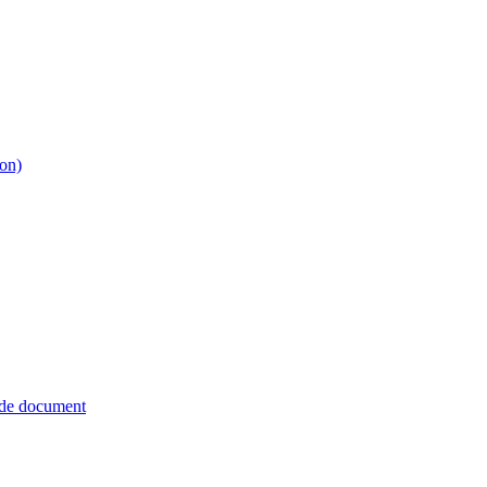
ion)
 de document