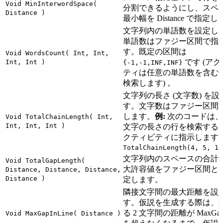
Void MinInterwordSpace(
分割できるようにし、スペ
Distance )
最小幅を Distance で指定
文字列内の単語数を設定し
単語数はファジー区間で指
す。既定の区間は
Void WordsCount( Int, Int,
です (ア
Int, Int )
{-1,-1,INF,INF}
ティは任意の単語数を含む
検索します) 。
文字列の長さ (文字数) を
す。文字数はファジー区間
します。
例:
次のコードは、5
Void TotalChainLength( Int,
Int, Int, Int )
文字の長さの行を検索する
クティビティに指示します
TotalChainLength(4, 5, 10
文字列内のスペースの合計
Void TotalGapLength(
大許容値をファジー区間と
Distance, Distance, Distance,
Distance )
定します。
隣接文字間の最大距離を設
す。仮説を生成する際は、
る 2 文字間の距離が MaxGapI
Void MaxGapInLine( Distance )