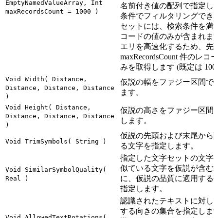
EmptyNamedValueArray, Int
名前付き値の配列で指定し
maxRecordsCount = 1000 )
条件でフィルタリングでき
セットには、検索条件を満
コードの値のみが含まれま
エリを高速化するため、先
maxRecordsCount 件のレ
みを取得します (既定は 1000
Void Width( Distance,
仮説の幅をファジー区間で
Distance, Distance, Distance
ます。
)
Void Height( Distance,
仮説の高さをファジー区間
Distance, Distance, Distance
します。
)
仮説の先頭および末尾から
Void TrimSymbols( String )
る文字を指定します。
指定した文字セットの文字
似ている文字を仮説が含む
Void SimilarSymbolQuality(
に、仮説の品質に適用する
Real )
指定します。
認識されたテキストに対し
する向きの集合を指定しま
Void AllowedTextRotations(