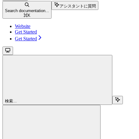
アシスタントに質問
Search documentation...
⌘
K
Website
Get Started
Get Started
検索...