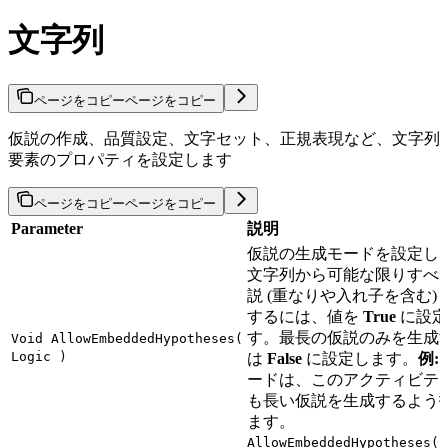
文字列
ページをコピー
ページをコピー
仮説の作成、品質設定、文字セット、正規表現など、文字列
要素のプロパティを設定します
ページをコピー
ページをコピー
Parameter
説明
仮説の生成モードを設定し
文字列から可能な限りすべ
説 (重なりや入れ子を含む)
するには、値を
True
に設定
す。最長の仮説のみを生成
Void AllowEmbeddedHypotheses(
Logic )
は
False
に設定します。
例:
ードは、このアクティビテ
も長い仮説を生成するよう
ます。
AllowEmbeddedHypotheses(F