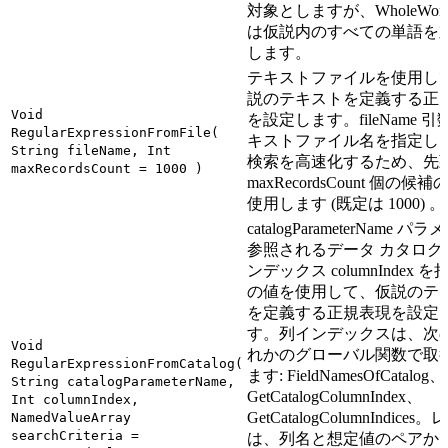
対象としますが、WholeWord
は仮説内のすべての単語を
します。
テキストファイルを使用し
説のテキストを定義する正
Void
を設定します。fileName 
RegularExpressionFromFile(
キストファイル名を指定し
String fileName, Int
検索を高速化するため、先
maxRecordsCount = 1000 )
maxRecordsCount 個の候
使用します (既定は 1000) 。
catalogParameterName パ
参照されるデータ カタログ
ンデックス columnIndex 
の値を使用して、仮説のテ
を定義する正規表現を設定
す。列インデックスは、次
Void
れかのグローバル関数で取
RegularExpressionFromCatalog(
ます: FieldNamesOfCatalog、
String catalogParameterName,
GetCatalogColumnIndex、
Int columnIndex,
GetCatalogColumnIndice
NamedValueArray
searchCriteria =
は、列名と想定値のペアか