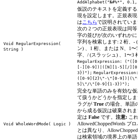
AddAlphabet("№#%*", 0.1, 
仮説のテキストを定義する
現を設定します。正規表現
は
こちら
で説明されていま
次の 2 つの正規表現は同等
字の並びが次のいずれかに
字列を検索します: 2 桁、- 
Void RegularExpression(
ン) 、1 桁、または N、1〜5
String )
字、/ (スラッシュ) 、1〜3 
RegularExpression: ("([0-
[-][0-9])|([N][1-5][/][0-
3})");
RegularExpression:
([0-9]{2}\"-\"[0-9])|(\"N
5]\"/\"[0-9]{1-3})");
完全な単語のみを有効な仮
て扱うかどうかを指定しま
ラグが
True
の場合、単語の
から成る仮説は破棄されま
定は
False
です。
注意:
これ
AllowedChoppedWords プ
Void WholeWordMode( Logic )
とは異なり、AllowChoppedW
は検索領域の境界上の単語