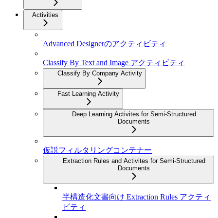
Activities
Advanced Designerのアクティビティ
Classify By Text and Image アクティビティ
Classify By Company Activity
Fast Learning Activity
Deep Learning Activites for Semi-Structured
Documents
仮説フィルタリングコンテナー
Extraction Rules and Activites for Semi-Structured
Documents
半構造化文書向け Extraction Rules アクティ
ビティ