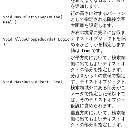
を超えなくなるまで、仮説
を追加します。
行の高さに対するパーセン
Void MaxRelativeGapInLine(
として指定される隣接文字
Real )
大距離を設定します。
左右の境界に完全には収ま
テキストオブジェクトを仮
Void AllowChoppedWords( Logic
めるかどうかを指定します
)
値は
True
です。
水平方向において、検索領
側に出てもよいテキストオ
クトの部分を指定します。
分は 0 から 1 の数値で指定
す。テキストオブジェクト
Void MaxXOutsidePart( Real )
検索領域外にある部分がこ
メータで指定した値以下で
ば、そのテキストオブジェ
仮説に含められます。
垂直方向において、検索領
側に出てもよいテキストオ
クトの部分を指定します。