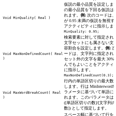
仮説の最小品質を設定しま
の最小品質を下回る仮説は
れます。
例:
次のコードは、
Void MinQuality( Real )
が 0.95 未満の仮説を無視
アクティビティに指示しま
MinQuality: 0.95;
検索要素に対して指定され
文字セットにも属さない文
容割合を設定します。
例:
次
ードは、文字列に指定され
Void MaxNonDefinedCount( Real
)
セット外の文字を最大 30%
んでもよいことをアクティ
に指示します。
MaxNonDefinedCount(0.3);
行内の単語区切りの最大数
します。行は MinInterwordSp
ラメータに基づいて単語に
Void MaxWordBreakCount( Real
れます。このパラメータは
)
([単語区切りの数]/[文字列
数]) として指定します。
スペース幅に基づいて行を