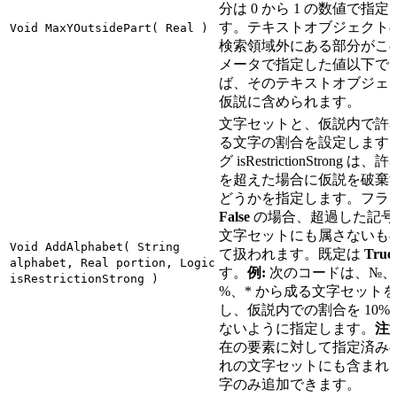
分は 0 から 1 の数値で指定
す。テキストオブジェクト
Void MaxYOutsidePart( Real )
検索領域外にある部分がこ
メータで指定した値以下で
ば、そのテキストオブジェ
仮説に含められます。
文字セットと、仮説内で許
る文字の割合を設定します
グ isRestrictionStrong は
を超えた場合に仮説を破棄
どうかを指定します。フラ
False
の場合、超過した記号
文字セットにも属さないも
Void AddAlphabet( String
て扱われます。既定は
True
alphabet, Real portion, Logic
す。
例:
次のコードは、№、
isRestrictionStrong )
%、* から成る文字セット
し、仮説内での割合を 10%
ないように指定します。
注意
在の要素に対して指定済み
れの文字セットにも含まれ
字のみ追加できます。