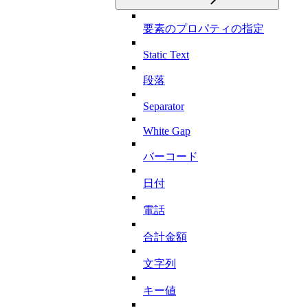
要素のプロパティの指定
Static Text
段落
Separator
White Gap
バーコード
日付
電話
合計金額
文字列
キー値