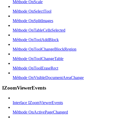
Méthode OnScale
Méthode OnSelectTool
Méthode OnSplitImages
Méthode OnTableCellsSelected
Méthode OnToolAddBlock
Méthode OnToolChangeBlockRegion
Méthode OnToolChangeTable
Méthode OnToolEraseRect
Méthode OnVisibleDocumentAreaChange
IZoomViewerEvents
Interface IZoomViewerEvents
Méthode OnActivePageChanged