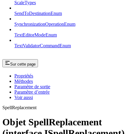
ScaleTypes
SendToDestinationEnum
SynchronizationOperationEnum
TextEditorModeEnum
TextValidatorCommandEnum
Sur cette page
Propriétés
Méthodes
Paramètre de sortie
Paramètre d’entrée
Voir aussi
SpellReplacement
Objet SpellReplacement
(interface ISpellReplacement)