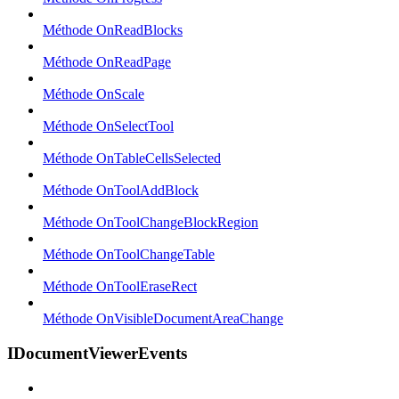
Méthode OnReadBlocks
Méthode OnReadPage
Méthode OnScale
Méthode OnSelectTool
Méthode OnTableCellsSelected
Méthode OnToolAddBlock
Méthode OnToolChangeBlockRegion
Méthode OnToolChangeTable
Méthode OnToolEraseRect
Méthode OnVisibleDocumentAreaChange
IDocumentViewerEvents