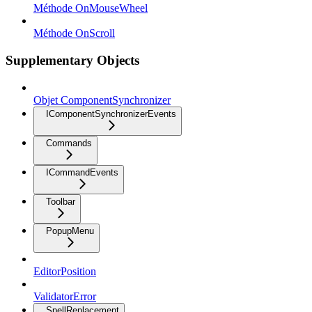
Méthode OnMouseWheel
Méthode OnScroll
Supplementary Objects
Objet ComponentSynchronizer
IComponentSynchronizerEvents
Commands
ICommandEvents
Toolbar
PopupMenu
EditorPosition
ValidatorError
SpellReplacement