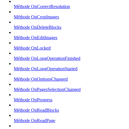
Méthode OnCorrectResolution
Méthode OnCropImages
Méthode OnDeleteBlocks
Méthode OnEditImages
Méthode OnLocked
Méthode OnLongOperationFinished
Méthode OnLongOperationStarted
Méthode OnOptionsChanged
Méthode OnPagesSelectionChanged
Méthode OnProgress
Méthode OnReadBlocks
Méthode OnReadPage