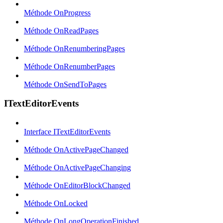
Méthode OnProgress
Méthode OnReadPages
Méthode OnRenumberingPages
Méthode OnRenumberPages
Méthode OnSendToPages
ITextEditorEvents
Interface ITextEditorEvents
Méthode OnActivePageChanged
Méthode OnActivePageChanging
Méthode OnEditorBlockChanged
Méthode OnLocked
Méthode OnLongOperationFinished