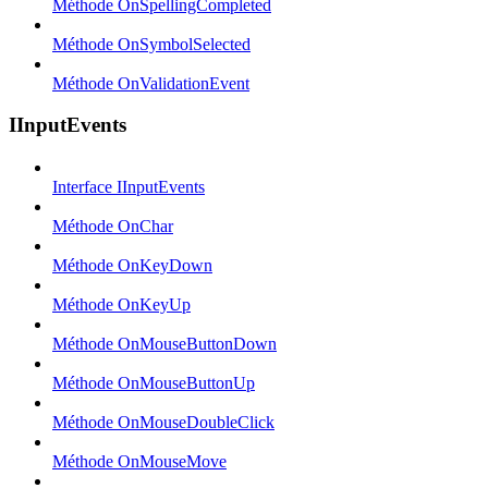
Méthode OnSpellingCompleted
Méthode OnSymbolSelected
Méthode OnValidationEvent
IInputEvents
Interface IInputEvents
Méthode OnChar
Méthode OnKeyDown
Méthode OnKeyUp
Méthode OnMouseButtonDown
Méthode OnMouseButtonUp
Méthode OnMouseDoubleClick
Méthode OnMouseMove