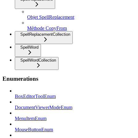
Objet SpellReplacement
Méthode CopyFrom
SpellReplacementCollection
SpellWord
SpellWordCollection
Enumerations
BoxEditorToolEnum
DocumentViewerModeEnum
MenuItemEnum
MouseButtonEnum