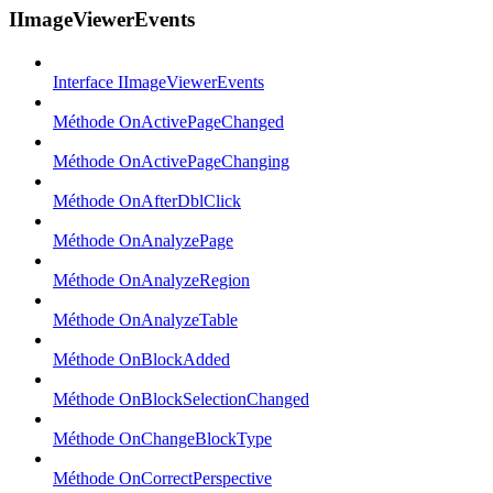
IImageViewerEvents
Interface IImageViewerEvents
Méthode OnActivePageChanged
Méthode OnActivePageChanging
Méthode OnAfterDblClick
Méthode OnAnalyzePage
Méthode OnAnalyzeRegion
Méthode OnAnalyzeTable
Méthode OnBlockAdded
Méthode OnBlockSelectionChanged
Méthode OnChangeBlockType
Méthode OnCorrectPerspective