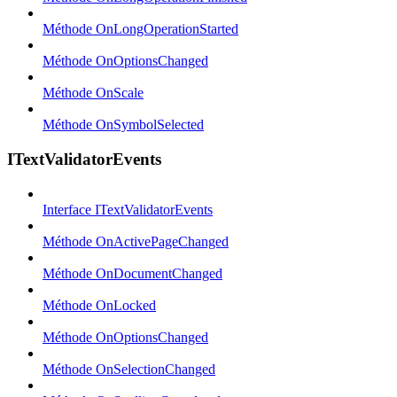
Méthode OnLongOperationStarted
Méthode OnOptionsChanged
Méthode OnScale
Méthode OnSymbolSelected
ITextValidatorEvents
Interface ITextValidatorEvents
Méthode OnActivePageChanged
Méthode OnDocumentChanged
Méthode OnLocked
Méthode OnOptionsChanged
Méthode OnSelectionChanged