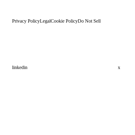
Privacy Policy
Legal
Cookie Policy
Do Not Sell
linkedin
x
Assistant