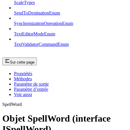
ScaleTypes
SendToDestinationEnum
SynchronizationOperationEnum
TextEditorModeEnum
TextValidatorCommandEnum
Sur cette page
Propriétés
Méthodes
Paramètre de sortie
Paramètre d’entrée
Voir aussi
SpellWord
Objet SpellWord (interface
ISpellWord)