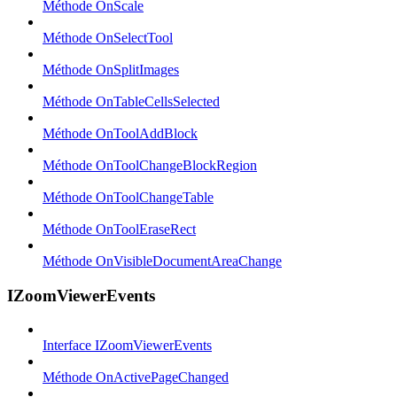
Méthode OnScale
Méthode OnSelectTool
Méthode OnSplitImages
Méthode OnTableCellsSelected
Méthode OnToolAddBlock
Méthode OnToolChangeBlockRegion
Méthode OnToolChangeTable
Méthode OnToolEraseRect
Méthode OnVisibleDocumentAreaChange
IZoomViewerEvents
Interface IZoomViewerEvents
Méthode OnActivePageChanged