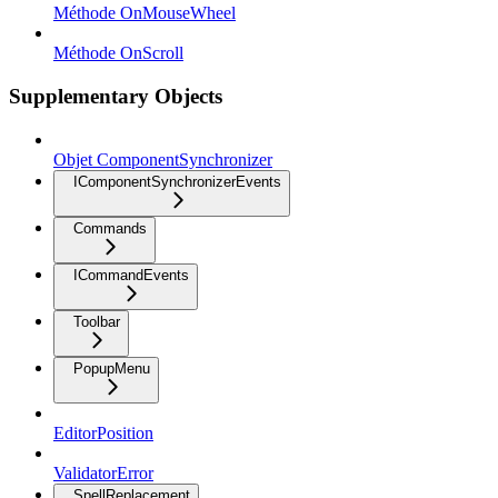
Méthode OnMouseWheel
Méthode OnScroll
Supplementary Objects
Objet ComponentSynchronizer
IComponentSynchronizerEvents
Commands
ICommandEvents
Toolbar
PopupMenu
EditorPosition
ValidatorError
SpellReplacement