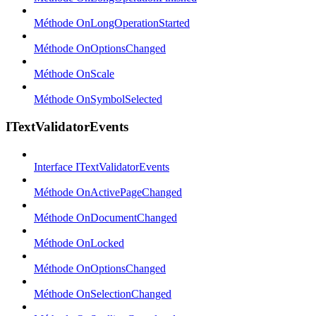
Méthode OnLongOperationStarted
Méthode OnOptionsChanged
Méthode OnScale
Méthode OnSymbolSelected
ITextValidatorEvents
Interface ITextValidatorEvents
Méthode OnActivePageChanged
Méthode OnDocumentChanged
Méthode OnLocked
Méthode OnOptionsChanged
Méthode OnSelectionChanged