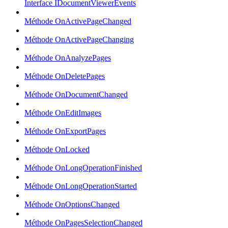
Interface IDocumentViewerEvents
Méthode OnActivePageChanged
Méthode OnActivePageChanging
Méthode OnAnalyzePages
Méthode OnDeletePages
Méthode OnDocumentChanged
Méthode OnEditImages
Méthode OnExportPages
Méthode OnLocked
Méthode OnLongOperationFinished
Méthode OnLongOperationStarted
Méthode OnOptionsChanged
Méthode OnPagesSelectionChanged