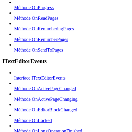
Méthode OnProgress
Méthode OnReadPages
Méthode OnRenumberingPages
Méthode OnRenumberPages
Méthode OnSendToPages
ITextEditorEvents
Interface ITextEditorEvents
Méthode OnActivePageChanged
Méthode OnActivePageChanging
Méthode OnEditorBlockChanged
Méthode OnLocked
Méthode OnLongOperationFinished