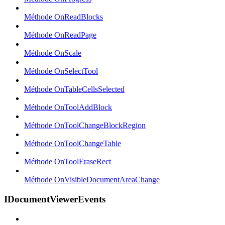
Méthode OnReadBlocks
Méthode OnReadPage
Méthode OnScale
Méthode OnSelectTool
Méthode OnTableCellsSelected
Méthode OnToolAddBlock
Méthode OnToolChangeBlockRegion
Méthode OnToolChangeTable
Méthode OnToolEraseRect
Méthode OnVisibleDocumentAreaChange
IDocumentViewerEvents