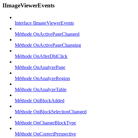
IImageViewerEvents
Interface IImageViewerEvents
Méthode OnActivePageChanged
Méthode OnActivePageChanging
Méthode OnAfterDblClick
Méthode OnAnalyzePage
Méthode OnAnalyzeRegion
Méthode OnAnalyzeTable
Méthode OnBlockAdded
Méthode OnBlockSelectionChanged
Méthode OnChangeBlockType
Méthode OnCorrectPerspective