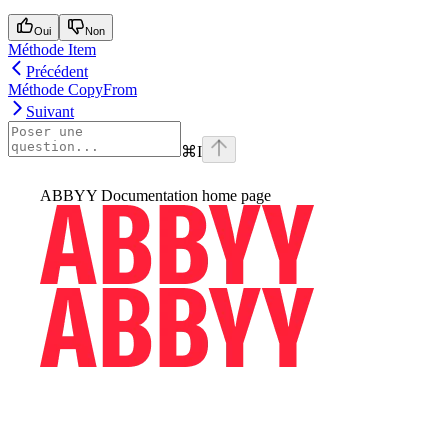
Oui
Non
Méthode Item
Précédent
Méthode CopyFrom
Suivant
⌘
I
ABBYY Documentation
home page