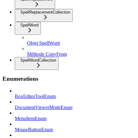
SpellReplacementCollection
SpellWord
Objet SpellWord
Méthode CopyFrom
SpellWordCollection
Enumerations
BoxEditorToolEnum
DocumentViewerModeEnum
MenuItemEnum
MouseButtonEnum