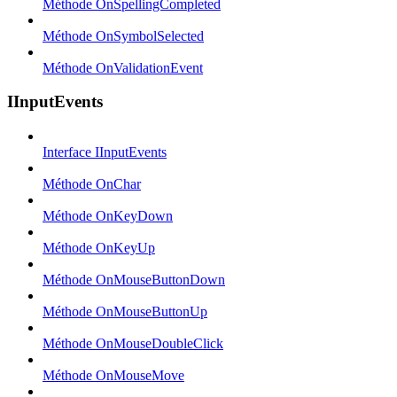
Méthode OnSpellingCompleted
Méthode OnSymbolSelected
Méthode OnValidationEvent
IInputEvents
Interface IInputEvents
Méthode OnChar
Méthode OnKeyDown
Méthode OnKeyUp
Méthode OnMouseButtonDown
Méthode OnMouseButtonUp
Méthode OnMouseDoubleClick
Méthode OnMouseMove