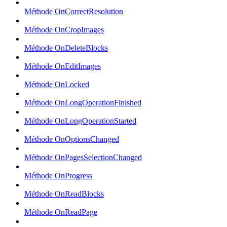
Méthode OnCorrectResolution
Méthode OnCropImages
Méthode OnDeleteBlocks
Méthode OnEditImages
Méthode OnLocked
Méthode OnLongOperationFinished
Méthode OnLongOperationStarted
Méthode OnOptionsChanged
Méthode OnPagesSelectionChanged
Méthode OnProgress
Méthode OnReadBlocks
Méthode OnReadPage