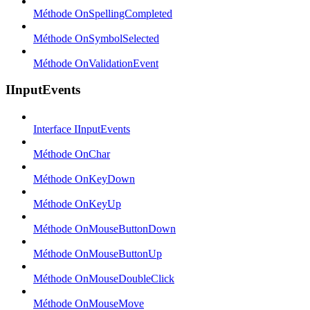
Méthode OnSpellingCompleted
Méthode OnSymbolSelected
Méthode OnValidationEvent
IInputEvents
Interface IInputEvents
Méthode OnChar
Méthode OnKeyDown
Méthode OnKeyUp
Méthode OnMouseButtonDown
Méthode OnMouseButtonUp
Méthode OnMouseDoubleClick
Méthode OnMouseMove