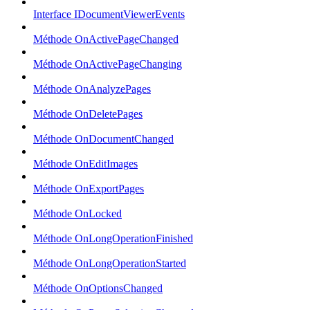
Interface IDocumentViewerEvents
Méthode OnActivePageChanged
Méthode OnActivePageChanging
Méthode OnAnalyzePages
Méthode OnDeletePages
Méthode OnDocumentChanged
Méthode OnEditImages
Méthode OnExportPages
Méthode OnLocked
Méthode OnLongOperationFinished
Méthode OnLongOperationStarted
Méthode OnOptionsChanged