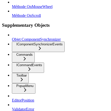
Méthode OnMouseWheel
Méthode OnScroll
Supplementary Objects
Objet ComponentSynchronizer
IComponentSynchronizerEvents
Commands
ICommandEvents
Toolbar
PopupMenu
EditorPosition
ValidatorError