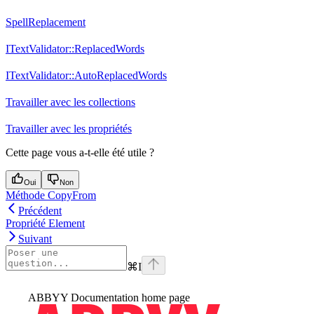
SpellReplacement
ITextValidator::ReplacedWords
ITextValidator::AutoReplacedWords
Travailler avec les collections
Travailler avec les propriétés
Cette page vous a-t-elle été utile ?
Oui
Non
Méthode CopyFrom
Précédent
Propriété Element
Suivant
⌘
I
ABBYY Documentation
home page