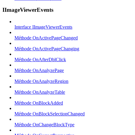
IImageViewerEvents
Interface IImageViewerEvents
Méthode OnActivePageChanged
Méthode OnActivePageChanging
Méthode OnAfterDblClick
Méthode OnAnalyzePage
Méthode OnAnalyzeRegion
Méthode OnAnalyzeTable
Méthode OnBlockAdded
Méthode OnBlockSelectionChanged
Méthode OnChangeBlockType