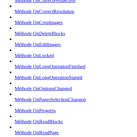
Méthode OnCorrectPerspective
Méthode OnCorrectResolution
Méthode OnCropImages
Méthode OnDeleteBlocks
Méthode OnEditImages
Méthode OnLocked
Méthode OnLongOperationFinished
Méthode OnLongOperationStarted
Méthode OnOptionsChanged
Méthode OnPagesSelectionChanged
Méthode OnProgress
Méthode OnReadBlocks
Méthode OnReadPage