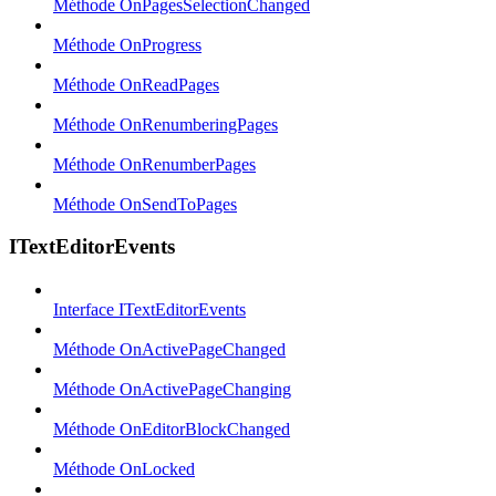
Méthode OnPagesSelectionChanged
Méthode OnProgress
Méthode OnReadPages
Méthode OnRenumberingPages
Méthode OnRenumberPages
Méthode OnSendToPages
ITextEditorEvents
Interface ITextEditorEvents
Méthode OnActivePageChanged
Méthode OnActivePageChanging
Méthode OnEditorBlockChanged
Méthode OnLocked