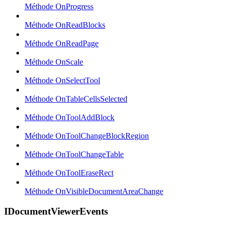
Méthode OnProgress
Méthode OnReadBlocks
Méthode OnReadPage
Méthode OnScale
Méthode OnSelectTool
Méthode OnTableCellsSelected
Méthode OnToolAddBlock
Méthode OnToolChangeBlockRegion
Méthode OnToolChangeTable
Méthode OnToolEraseRect
Méthode OnVisibleDocumentAreaChange
IDocumentViewerEvents