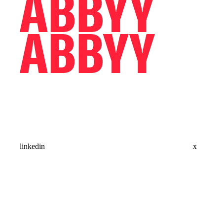
linkedin
x