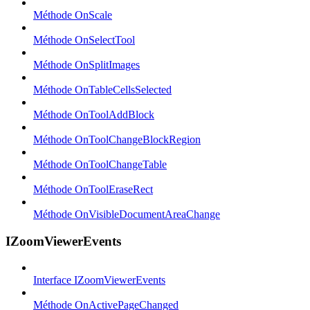
Méthode OnScale
Méthode OnSelectTool
Méthode OnSplitImages
Méthode OnTableCellsSelected
Méthode OnToolAddBlock
Méthode OnToolChangeBlockRegion
Méthode OnToolChangeTable
Méthode OnToolEraseRect
Méthode OnVisibleDocumentAreaChange
IZoomViewerEvents
Interface IZoomViewerEvents
Méthode OnActivePageChanged