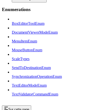
Enumerations
BoxEditorToolEnum
DocumentViewerModeEnum
MenuItemEnum
MouseButtonEnum
ScaleTypes
SendToDestinationEnum
SynchronizationOperationEnum
TextEditorModeEnum
TextValidatorCommandEnum
Sur cette page