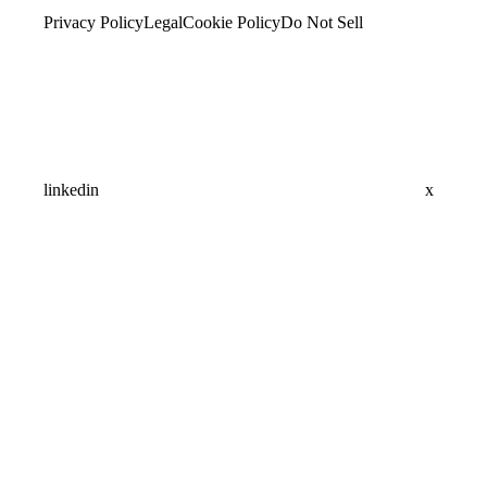
Privacy Policy
Legal
Cookie Policy
Do Not Sell
linkedin
x
Assistant