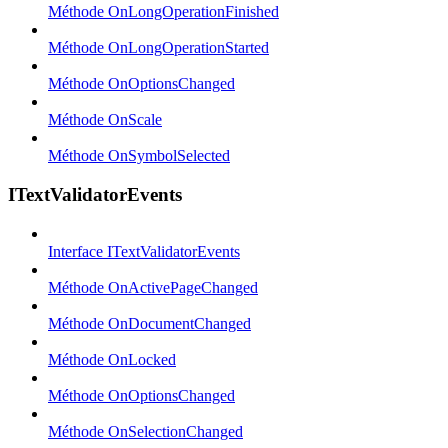
Méthode OnLongOperationFinished
Méthode OnLongOperationStarted
Méthode OnOptionsChanged
Méthode OnScale
Méthode OnSymbolSelected
ITextValidatorEvents
Interface ITextValidatorEvents
Méthode OnActivePageChanged
Méthode OnDocumentChanged
Méthode OnLocked
Méthode OnOptionsChanged
Méthode OnSelectionChanged