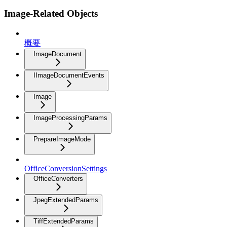
Image-Related Objects
概要
ImageDocument
IImageDocumentEvents
Image
ImageProcessingParams
PrepareImageMode
OfficeConversionSettings
OfficeConverters
JpegExtendedParams
TiffExtendedParams