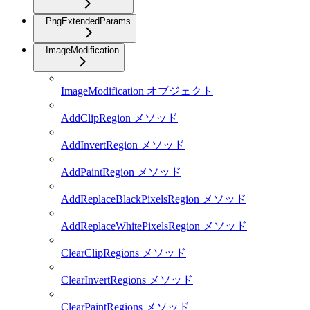
PngExtendedParams
ImageModification
ImageModification オブジェクト
AddClipRegion メソッド
AddInvertRegion メソッド
AddPaintRegion メソッド
AddReplaceBlackPixelsRegion メソッド
AddReplaceWhitePixelsRegion メソッド
ClearClipRegions メソッド
ClearInvertRegions メソッド
ClearPaintRegions メソッド