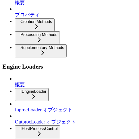
概要
プロパティ
Creation Methods
Processing Methods
Supplementary Methods
Engine Loaders
概要
IEngineLoader
InprocLoader オブジェクト
OutprocLoader オブジェクト
IHostProcessControl