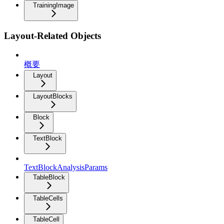
TrainingImage
Layout-Related Objects
概要
Layout
LayoutBlocks
Block
TextBlock
TextBlockAnalysisParams
TableBlock
TableCells
TableCell