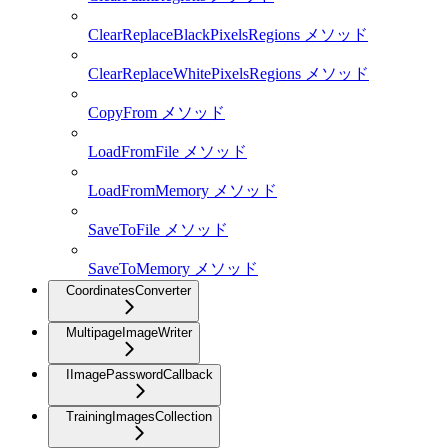
ClearReplaceBlackPixelsRegions メソッド
ClearReplaceWhitePixelsRegions メソッド
CopyFrom メソッド
LoadFromFile メソッド
LoadFromMemory メソッド
SaveToFile メソッド
SaveToMemory メソッド
CoordinatesConverter
MultipageImageWriter
IImagePasswordCallback
TrainingImagesCollection