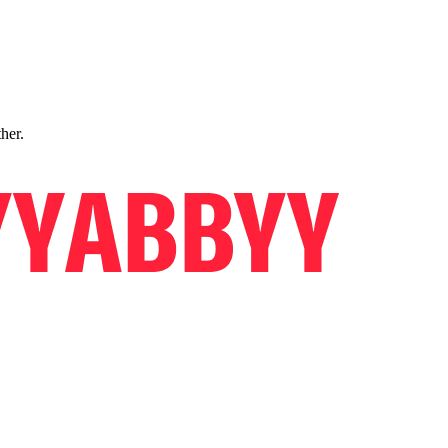
ther.