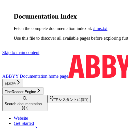
Documentation Index
Fetch the complete documentation index at:
/llms.txt
Use this file to discover all available pages before exploring fur
Skip to main content
ABBYY Documentation
home page
日本語
FineReader Engine
アシスタントに質問
Search documentation...
⌘
K
Website
Get Started