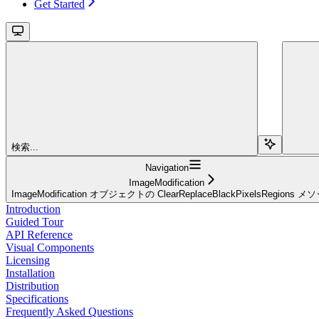
Get Started
検索...
Navigation
ImageModification
ImageModification オブジェクトの ClearReplaceBlackPixelsRegions メ
Introduction
Guided Tour
API Reference
Visual Components
Licensing
Installation
Distribution
Specifications
Frequently Asked Questions