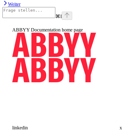
Weiter
⌘
I
ABBYY Documentation
home page
linkedin
x