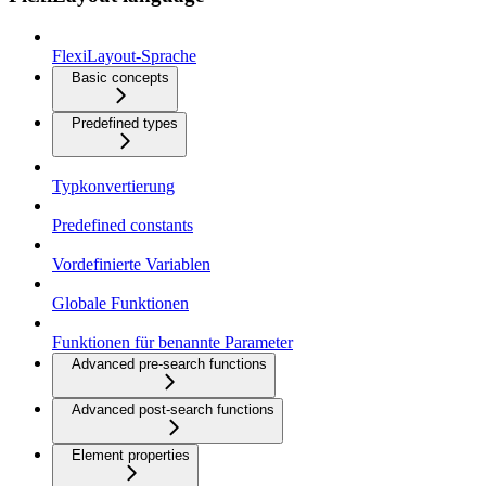
FlexiLayout-Sprache
Basic concepts
Predefined types
Typkonvertierung
Predefined constants
Vordefinierte Variablen
Globale Funktionen
Funktionen für benannte Parameter
Advanced pre-search functions
Advanced post-search functions
Element properties