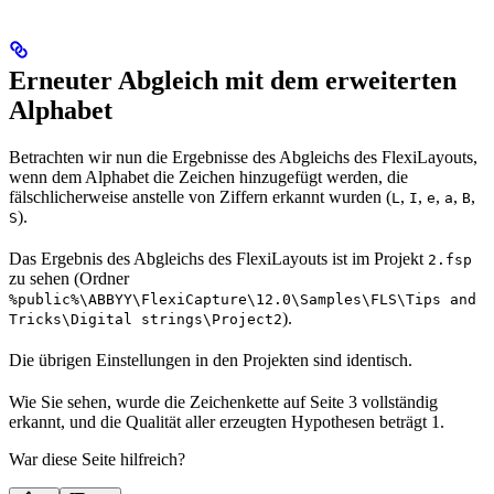
Erneuter Abgleich mit dem erweiterten
Alphabet
Betrachten wir nun die Ergebnisse des Abgleichs des FlexiLayouts,
wenn dem Alphabet die Zeichen hinzugefügt werden, die
fälschlicherweise anstelle von Ziffern erkannt wurden (
,
,
,
,
,
L
I
e
a
B
).
S
Das Ergebnis des Abgleichs des FlexiLayouts ist im Projekt
2.fsp
zu sehen (Ordner
%public%\ABBYY\FlexiCapture\12.0\Samples\FLS\Tips and
).
Tricks\Digital strings\Project2
Die übrigen Einstellungen in den Projekten sind identisch.
Wie Sie sehen, wurde die Zeichenkette auf Seite 3 vollständig
erkannt, und die Qualität aller erzeugten Hypothesen beträgt 1.
War diese Seite hilfreich?