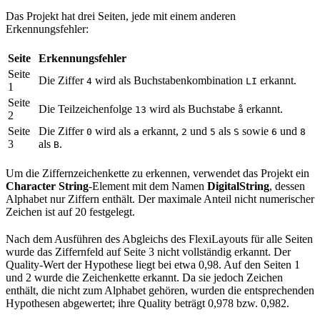
Das Projekt hat drei Seiten, jede mit einem anderen
Erkennungsfehler:
Seite
Erkennungsfehler
Seite
Die Ziffer
wird als Buchstabenkombination
erkannt.
4
LI
1
Seite
Die Teilzeichenfolge
wird als Buchstabe
erkannt.
13
å
2
Seite
Die Ziffer
wird als
erkannt,
und
als
sowie
und
0
a
2
5
S
6
8
3
als
.
B
Um die Ziffernzeichenkette zu erkennen, verwendet das Projekt ein
Character String
-Element mit dem Namen
DigitalString
, dessen
Alphabet nur Ziffern enthält. Der maximale Anteil nicht numerischer
Zeichen ist auf 20 festgelegt.
Nach dem Ausführen des Abgleichs des FlexiLayouts für alle Seiten
wurde das Ziffernfeld auf Seite 3 nicht vollständig erkannt. Der
Quality-Wert der Hypothese liegt bei etwa 0,98. Auf den Seiten 1
und 2 wurde die Zeichenkette erkannt. Da sie jedoch Zeichen
enthält, die nicht zum Alphabet gehören, wurden die entsprechenden
Hypothesen abgewertet; ihre Quality beträgt 0,978 bzw. 0,982.