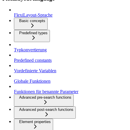
FlexiLayout-Sprache
Basic concepts
Predefined types
Typkonvertierung
Predefined constants
Vordefinierte Variablen
Globale Funktionen
Funktionen für benannte Parameter
Advanced pre-search functions
Advanced post-search functions
Element properties