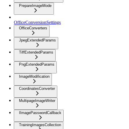
PrepareImageMode
OfficeConversionSettings
OfficeConverters
JpegExtendedParams
TiffExtendedParams
PngExtendedParams
ImageModification
CoordinatesConverter
MultipageImageWriter
IImagePasswordCallback
TrainingImagesCollection