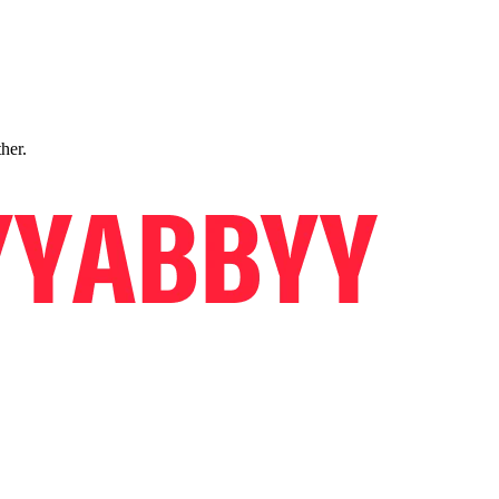
ther.