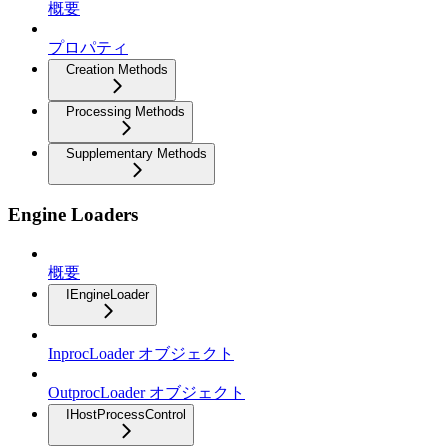
概要
プロパティ
Creation Methods
Processing Methods
Supplementary Methods
Engine Loaders
概要
IEngineLoader
InprocLoader オブジェクト
OutprocLoader オブジェクト
IHostProcessControl