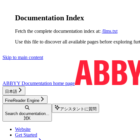
Documentation Index
Fetch the complete documentation index at:
/llms.txt
Use this file to discover all available pages before exploring fur
Skip to main content
ABBYY Documentation
home page
日本語
FineReader Engine
アシスタントに質問
Search documentation...
⌘
K
Website
Get Started