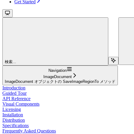
Get Started
検索...
Navigation
ImageDocument
ImageDocument オブジェクトの SaveImageRegionTo メソッド
Introduction
Guided Tour
API Reference
Visual Components
Licensing
Installation
Distribution
Specifications
Frequently Asked Questions