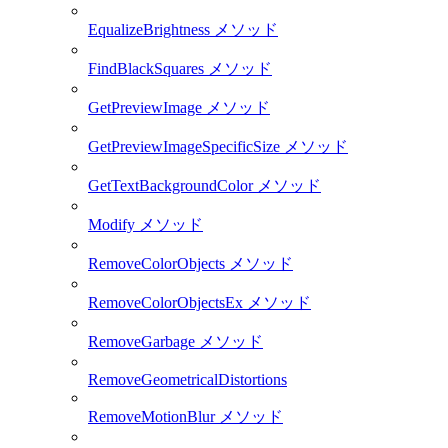
EqualizeBrightness メソッド
FindBlackSquares メソッド
GetPreviewImage メソッド
GetPreviewImageSpecificSize メソッド
GetTextBackgroundColor メソッド
Modify メソッド
RemoveColorObjects メソッド
RemoveColorObjectsEx メソッド
RemoveGarbage メソッド
RemoveGeometricalDistortions
RemoveMotionBlur メソッド