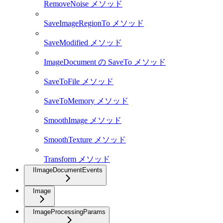
RemoveNoise メソッド
SaveImageRegionTo メソッド
SaveModified メソッド
ImageDocument の SaveTo メソッド
SaveToFile メソッド
SaveToMemory メソッド
SmoothImage メソッド
SmoothTexture メソッド
Transform メソッド
IImageDocumentEvents
Image
ImageProcessingParams