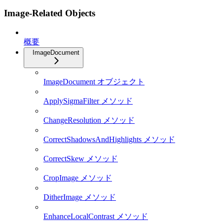
Image-Related Objects
概要
ImageDocument
ImageDocument オブジェクト
ApplySigmaFilter メソッド
ChangeResolution メソッド
CorrectShadowsAndHighlights メソッド
CorrectSkew メソッド
CropImage メソッド
DitherImage メソッド
EnhanceLocalContrast メソッド