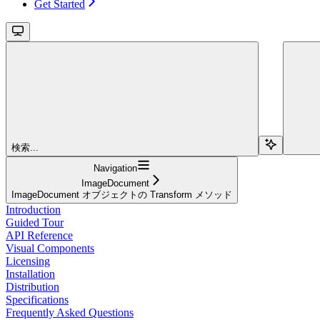
Get Started
検索...
Navigation
ImageDocument
ImageDocument オブジェクトの Transform メソッド
Introduction
Guided Tour
API Reference
Visual Components
Licensing
Installation
Distribution
Specifications
Frequently Asked Questions