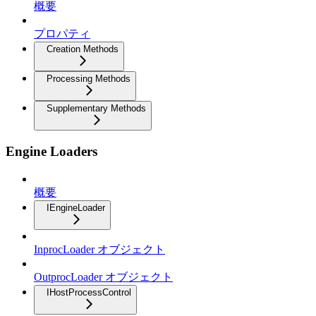
概要
プロパティ
Creation Methods
Processing Methods
Supplementary Methods
Engine Loaders
概要
IEngineLoader
InprocLoader オブジェクト
OutprocLoader オブジェクト
IHostProcessControl