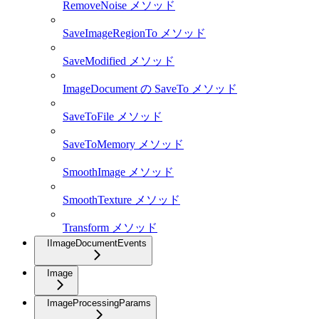
RemoveNoise メソッド
SaveImageRegionTo メソッド
SaveModified メソッド
ImageDocument の SaveTo メソッド
SaveToFile メソッド
SaveToMemory メソッド
SmoothImage メソッド
SmoothTexture メソッド
Transform メソッド
IImageDocumentEvents
Image
ImageProcessingParams