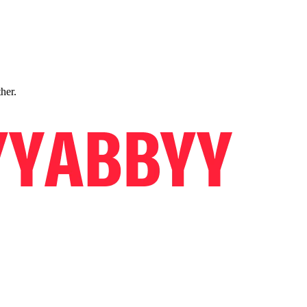
ther.