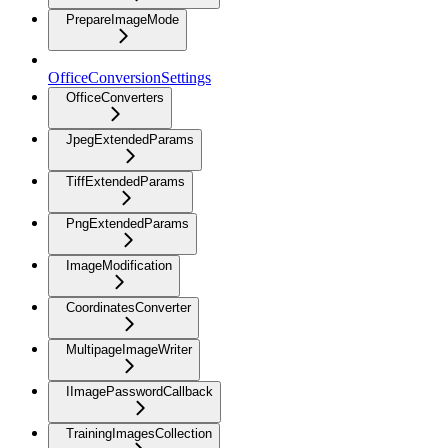
PrepareImageMode
OfficeConversionSettings
OfficeConverters
JpegExtendedParams
TiffExtendedParams
PngExtendedParams
ImageModification
CoordinatesConverter
MultipageImageWriter
IImagePasswordCallback
TrainingImagesCollection