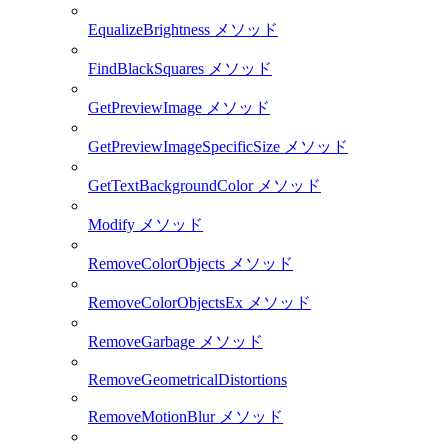
EqualizeBrightness メソッド
FindBlackSquares メソッド
GetPreviewImage メソッド
GetPreviewImageSpecificSize メソッド
GetTextBackgroundColor メソッド
Modify メソッド
RemoveColorObjects メソッド
RemoveColorObjectsEx メソッド
RemoveGarbage メソッド
RemoveGeometricalDistortions
RemoveMotionBlur メソッド