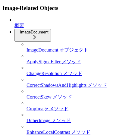
Image-Related Objects
概要
ImageDocument
ImageDocument オブジェクト
ApplySigmaFilter メソッド
ChangeResolution メソッド
CorrectShadowsAndHighlights メソッド
CorrectSkew メソッド
CropImage メソッド
DitherImage メソッド
EnhanceLocalContrast メソッド