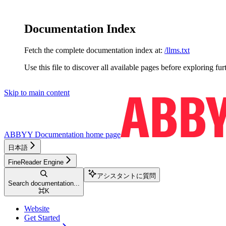
Documentation Index
Fetch the complete documentation index at:
/llms.txt
Use this file to discover all available pages before exploring fur
Skip to main content
ABBYY Documentation
home page
日本語
FineReader Engine
アシスタントに質問
Search documentation...
⌘
K
Website
Get Started