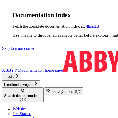
Documentation Index
Fetch the complete documentation index at:
/llms.txt
Use this file to discover all available pages before exploring fur
Skip to main content
ABBYY Documentation
home page
日本語
FineReader Engine
アシスタントに質問
Search documentation...
⌘
K
Website
Get Started