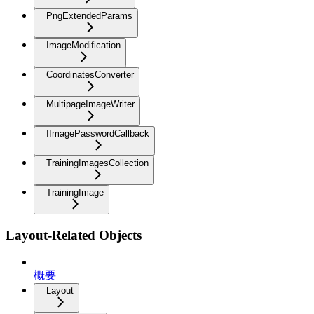
PngExtendedParams
ImageModification
CoordinatesConverter
MultipageImageWriter
IImagePasswordCallback
TrainingImagesCollection
TrainingImage
Layout-Related Objects
概要
Layout