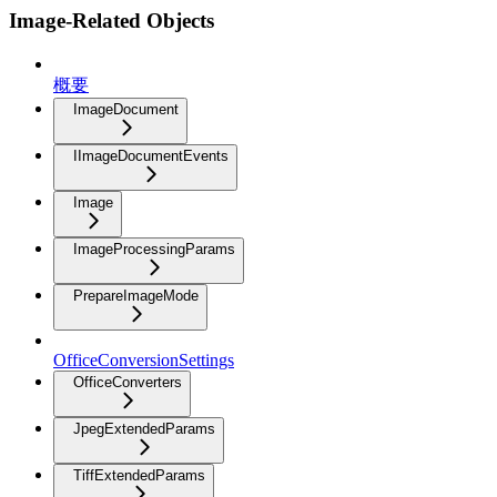
Image-Related Objects
概要
ImageDocument
IImageDocumentEvents
Image
ImageProcessingParams
PrepareImageMode
OfficeConversionSettings
OfficeConverters
JpegExtendedParams
TiffExtendedParams