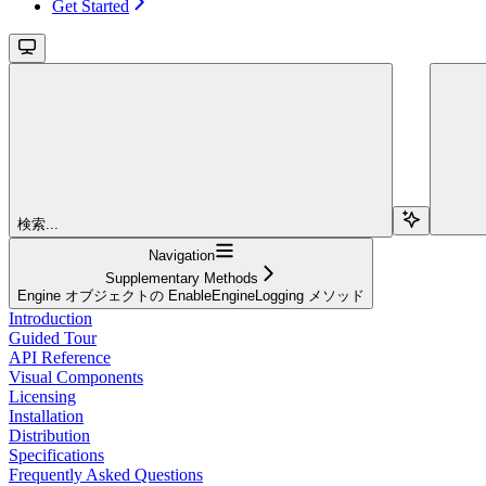
Get Started
検索...
Navigation
Supplementary Methods
Engine オブジェクトの EnableEngineLogging メソッド
Introduction
Guided Tour
API Reference
Visual Components
Licensing
Installation
Distribution
Specifications
Frequently Asked Questions