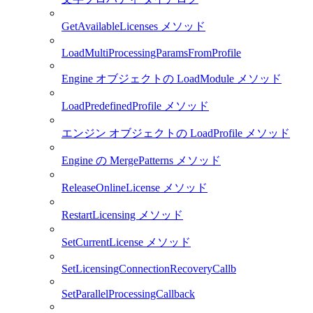
GetAvailableLicenses メソッド
LoadMultiProcessingParamsFromProfile
Engine オブジェクトの LoadModule メソッド
LoadPredefinedProfile メソッド
エンジン オブジェクトの LoadProfile メソッド
Engine の MergePatterns メソッド
ReleaseOnlineLicense メソッド
RestartLicensing メソッド
SetCurrentLicense メソッド
SetLicensingConnectionRecoveryCallb
SetParallelProcessingCallback