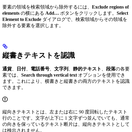
要素の領域を検索領域から除外するには、
Exclude regions of
elements
の横にある
Add…
ボタンをクリックします。
Select
Element to Exclude
ダイアログで、検索領域からその領域を
除外する要素を選択します。
縦書きテキストを認識
通貨
、
日付
、
電話番号
、
文字列
、
静的テキスト
、
段落
の各要
素では、
Search through vertical text
オプションを使用でき
ます。これにより、横書きと縦書きの両方のテキストを認識
できます。
縦向きテキストとは、左または右に 90 度回転したテキスト
行のことです。文字が上下に 1 文字ずつ並んでいても、通常
の向きを保っているテキスト断片は、縦向きテキストとして
は検出されません。