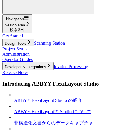
Navigation
Search area
検索条件
Get Started
Scanning Station
Design Tools
Project Setup
Administration
Operator Guides
Invoice Processing
Developer & Integrations
Release Notes
Introducing ABBYY FlexiLayout Studio
ABBYY FlexiLayout Studio の紹介
ABBYY FlexiLayout™ Studio について
非構造化文書からのデータキャプチャ