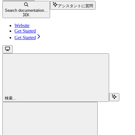
アシスタントに質問
Search documentation...
⌘
K
Website
Get Started
Get Started
検索...