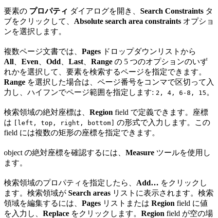
要素の
プロパティ
ダイアログを開き、
Search Constraints
タ
ブをクリックして、
Absolute search area constraints
オプショ
ンを選択します。
複数ページ文書では、
Pages
ドロップダウンリストから
All
、
Even
、
Odd
、
Last
、
Range
の 5 つのオプションのいず
れかを選択して、要素を検索するページを指定できます。
Range
を選択した場合は、ページ番号をコンマで区切って入
力し、ハイフンでページ範囲を指定します:
。
2, 4, 6-8, 15
検索領域の絶対座標は、
Region
field で定義できます。座標
は
の形式で入力します。この
[left, top, right, bottom]
field には複数の矩形の座標を指定できます。
object の絶対座標を確認するには、
Measure
ツールを使用し
ます。
検索領域のプロパティを指定したら、
Add…
をクリックし
ます。検索領域が
Search areas
リストに表示されます。検索
領域を編集するには、
Pages
リストまたは
Region
field に値
を入力し、
Replace
をクリックします。
Region
field が空の場