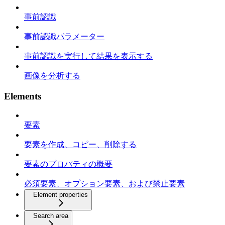
事前認識
事前認識パラメーター
事前認識を実行して結果を表示する
画像を分析する
Elements
要素
要素を作成、コピー、削除する
要素のプロパティの概要
必須要素、オプション要素、および禁止要素
Element properties
Search area