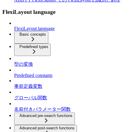
FlexiLayout language
FlexiLayout language
Basic concepts
Predefined types
型の変換
Predefined constants
事前定義変数
グローバル関数
名前付きパラメーター関数
Advanced pre-search functions
Advanced post-search functions