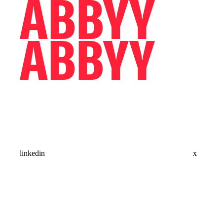
linkedin
x