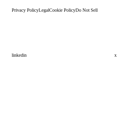
Privacy Policy
Legal
Cookie Policy
Do Not Sell
linkedin
x
Assistant