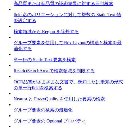
高品質または低品質の認識結果に対する日付検索
field 名のバリエーションに対して複数の Static Text 値
を設定する
検索領域から Region を除外する
グループ要素を使用してFlexiLayoutの構造と検索を最
適化する
単一行の Static Text 要素を検索
RestrictSearchArea で検索領域を制限する
OCR品質がさまざまな文書で、既知または未知の形式
の単一行fieldを検索する
Nearest と FuzzyQuality を使用した要素の検索
グループ要素の検索の最適化
グループ要素の Optional プロパティ