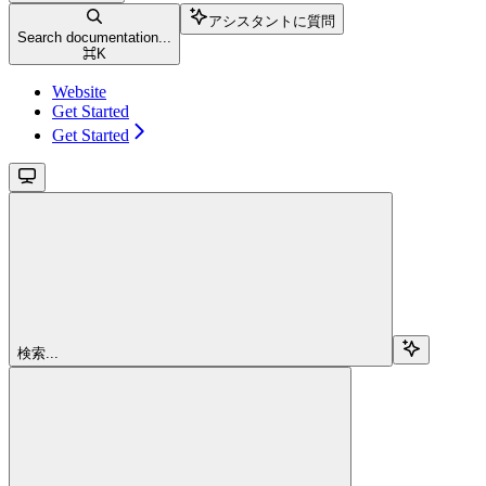
アシスタントに質問
Search documentation...
⌘
K
Website
Get Started
Get Started
検索...