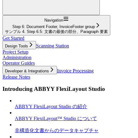
Navigation
Step 6: Document Footer, InvoiceFooter group
サンプル 4. Step 6.5: 文書の最後の部分、Paragraph 要素
Get Started
Scanning Station
Design Tools
Project Setup
Administration
Operator Guides
Invoice Processing
Developer & Integrations
Release Notes
Introducing ABBYY FlexiLayout Studio
ABBYY FlexiLayout Studio の紹介
ABBYY FlexiLayout™ Studio について
非構造化文書からのデータキャプチャ