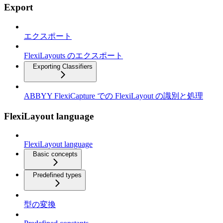
Export
エクスポート
FlexiLayouts のエクスポート
Exporting Classifiers
ABBYY FlexiCapture での FlexiLayout の識別と処理
FlexiLayout language
FlexiLayout language
Basic concepts
Predefined types
型の変換