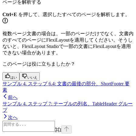
ページを解析する
Ctrl+E
を押して、選択したすべてのページを解析します。
複数ページ文書の場合は、一部のページだけでなく、文書内
のすべてのページにFlexiLayoutを適用してください。そうし
ないと、FlexiLayout Studioで一部の文書にFlexiLayoutを適用
できない場合があります。
このページは役に立ちましたか？
はい
いいえ
サンプル 4. ステップ 6.4: 文書の最後の部分、ShortFooter 要
素
前へ
サンプル 4. ステップ 7: テーブルの列名、TableHeader グルー
プ
次へ
⌘
I