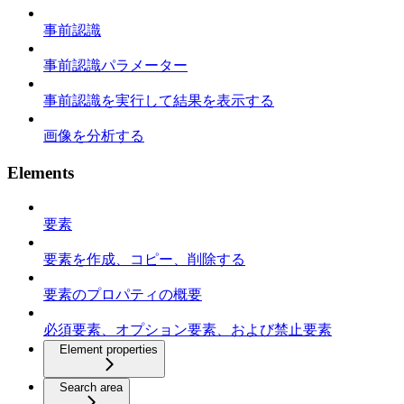
事前認識
事前認識パラメーター
事前認識を実行して結果を表示する
画像を分析する
Elements
要素
要素を作成、コピー、削除する
要素のプロパティの概要
必須要素、オプション要素、および禁止要素
Element properties
Search area