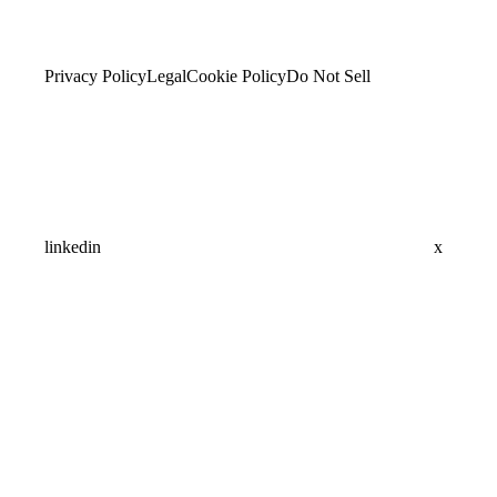
Privacy Policy
Legal
Cookie Policy
Do Not Sell
linkedin
x
Assistant